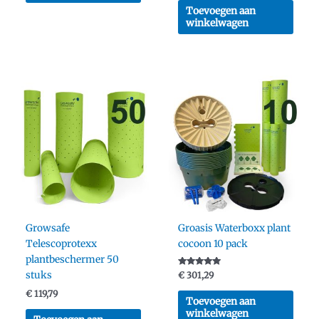
Toevoegen aan
winkelwagen
Growsafe
Groasis Waterboxx plant
Telescoprotexx
cocoon 10 pack
plantbeschermer 50
Gewaardeerd
stuks
€
301,29
5.00
uit 5
€
119,79
Toevoegen aan
winkelwagen