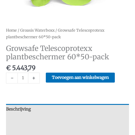
Home
/
Groasis Waterboxx
/ Growsafe Telescoprotexx
plantbeschermer 60*50-pack
Growsafe Telescoprotexx
plantbeschermer 60*50-pack
€
5.443,79
Growsafe
-
+
Toevoegen aan winkelwagen
Telescoprotexx
plantbeschermer
60*50-
pack
aantal
Beschrijving
Aanvullende informatie
Beoordelingen (0)