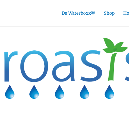
De Waterboxx®
Shop
Ho