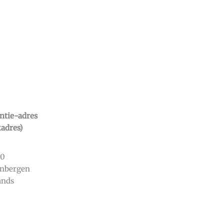
ntie-adres
adres)
50
enbergen
ands