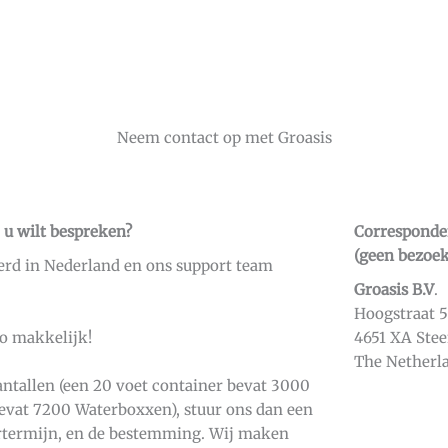
Neem contact op met Groasis
 u wilt bespreken?
Corresponde
(geen bezoek
rd in Nederland en ons support team
Groasis B.V
.
Hoogstraat 
zo makkelijk!
4651 XA Ste
The Netherl
antallen (een 20 voet container bevat 3000
evat 7200 Waterboxxen), stuur ons dan een
rtermijn, en de bestemming. Wij maken