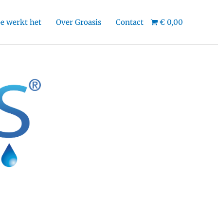
e werkt het
Over Groasis
Contact
€ 0,00