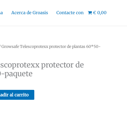
na
Acerca de Groasis
Contacte con
€ 0,00
/ Growsafe Telescoprotexx protector de plantas 60*50-
scoprotexx protector de
0-paquete
adir al carrito