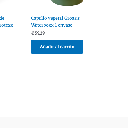
de
Capullo vegetal Groasis
rotexx
Waterboxx 1 envase
€
59,29
Añadir al carrito