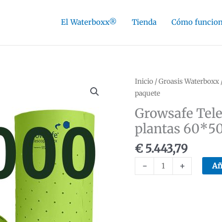
El Waterboxx®
Tienda
Cómo funcio
Inicio
/
Groasis Waterboxx
paquete
Growsafe Tele
plantas 60*5
€
5.443,79
Growsafe
-
+
Añ
Telescoprotexx
protector
de
plantas
60*50-