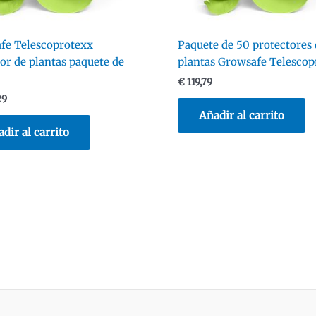
fe Telescoprotexx
Paquete de 50 protectores 
or de plantas paquete de
plantas Growsafe Telescop
€
119,79
29
Añadir al carrito
dir al carrito