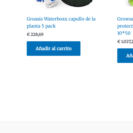
Groasis Waterboxx capullo de la
Growsa
planta 5 pack
protect
10*50
€
228,69
€
1.027,
Añadir al carrito
Aña