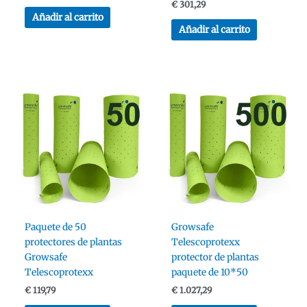
Valorado con
€
301,29
5.00
Añadir al carrito
de 5
Añadir al carrito
Paquete de 50
Growsafe
protectores de plantas
Telescoprotexx
Growsafe
protector de plantas
Telescoprotexx
paquete de 10*50
€
119,79
€
1.027,29